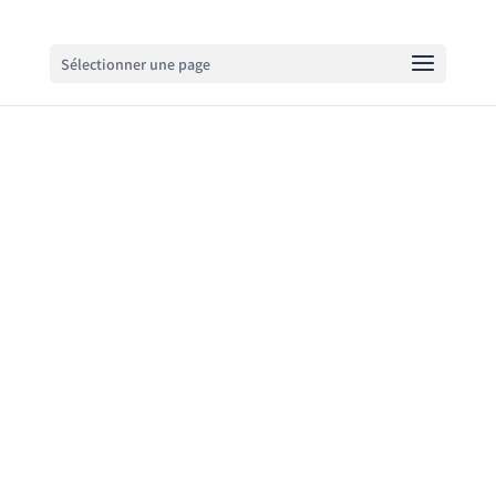
Sélectionner une page
Marcher vers son essentiel
Marcher vers son essentiel, c’est avant
tout un chemin vers soi.
Un chemin que